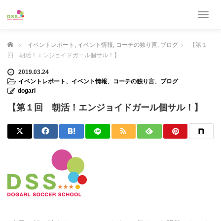
T
o
g
ホーム
イベントレポート
,
イベント情報
,
コーチの独り言
,
ブログ
【第１
g
l
回 朝活！エンジョイドガール個サル！】
e
2019.03.24
n
イベントレポート
、
イベント情報
、
コーチの独り言
、
ブログ
a
dogarl
v
i
【第１回 朝活！エンジョイドガール個サル！】
g
a
t
i
o
n