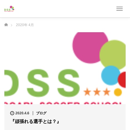
T
o
g
ホーム
2020年 4月
g
l
e
n
a
v
i
g
a
t
i
o
n
2020.4.6
ブログ
『頑張れる選手とは？』