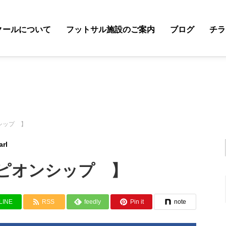
クールについて
フットサル施設のご案内
ブログ
チラ
シップ 】
arl
ピオンシップ 】
LINE
RSS
feedly
Pin it
note