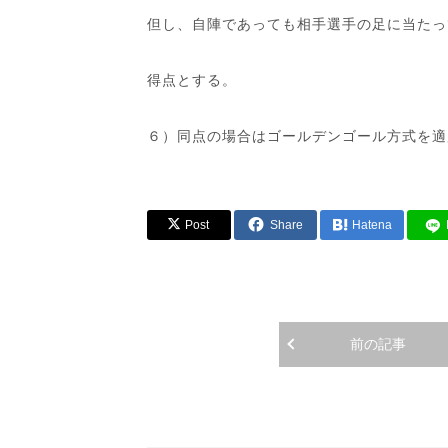
但し、自陣であっても相手選手の足に当たっ
得点とする。
６）同点の場合はゴールデンゴール方式を適
Post
Share
Hatena
前の記事