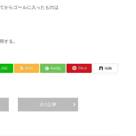
てからゴールに入ったものは
用する。
LINE
RSS
feedly
Pin it
note
次の記事